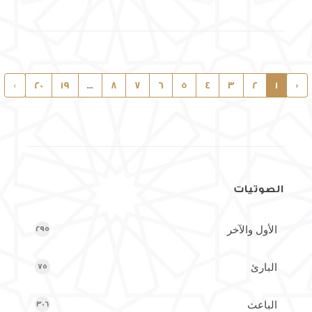
›
20
19
...
8
7
6
5
4
3
2
1
‹
الصوتيات
الأول والآخر
295
البارئ
75
الباعث
306