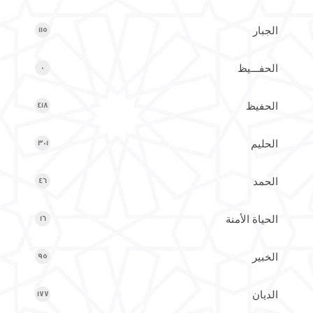
الجبار
115
الحفـــيظ
0
الحفيظ
418
الحليم
301
الحمد
46
الحياة الأمنة
16
الخبير
95
الديان
177