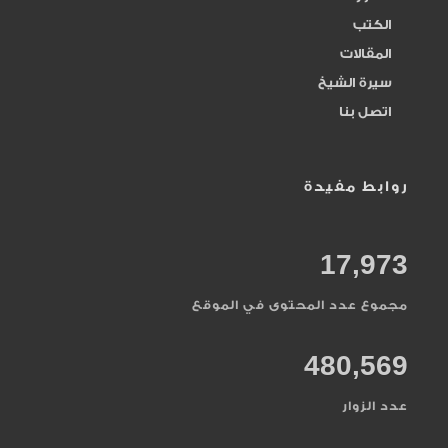
الكتب
المقسط
164
المقالات
سيرة الشيخ
المنان
161
اتصل بنا
النصر
20
روابط مفيدة
الواحد الأحد
240
17,973
الوارث
73
مجموع عدد المحتوى في الموقع
الوتر
141
480,569
حلقات البصر
45
عدد الزوار
حلقات التوبة
93