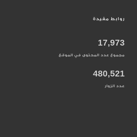
النصر
20
روابط مفيدة
الواحد الأحد
240
17,973
الوارث
73
مجموع عدد المحتوى في الموقع
الوتر
141
480,521
حلقات البصر
45
عدد الزوار
حلقات التوبة
93
حلقات الجمال
26
حلقات الجمال
26