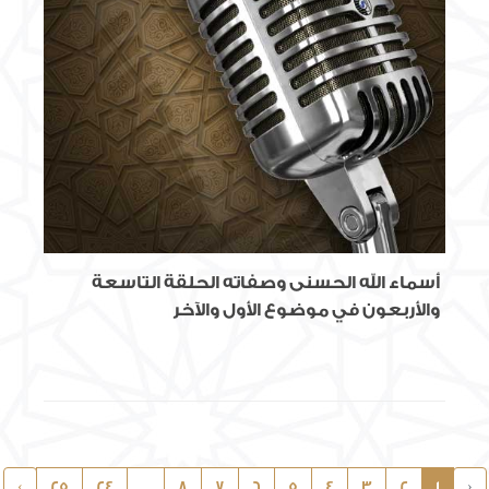
أسماء الله الحسنى وصفاته الحلقة التاسعة
والأربعون في موضوع الأول والآخر
›
25
24
...
8
7
6
5
4
3
2
1
‹