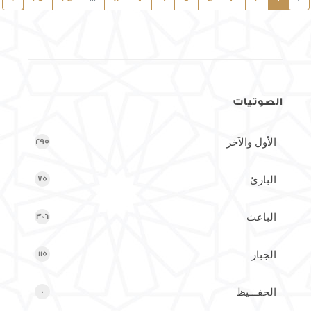
الصوتيات
الأول والآخر
295
البارئ
75
الباعث
306
الجبار
115
الحفـــيظ
0