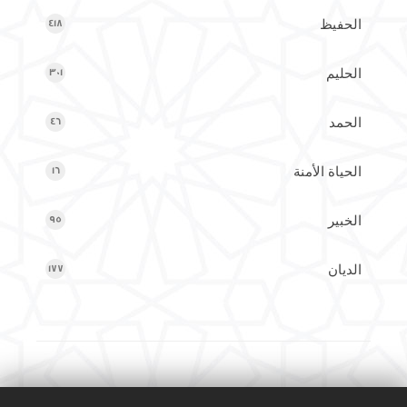
الحفيظ
418
الحليم
301
الحمد
46
الحياة الأمنة
16
الخبير
95
الديان
177
الرب
121
الرقيب
184