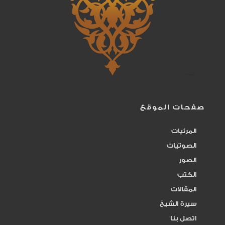
اللقاح والثمرة
107
المتين
219
المحصي
242
المصور
83
صفحات الموقع
المرئيات
المعطي
315
الصوتيات
المقدم المؤخر
الصور
284
الكتب
المقسط
164
المقالات
سيرة الشيخ
المنان
161
اتصل بنا