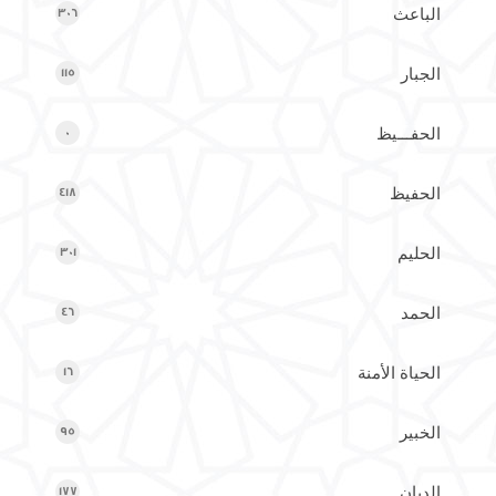
الباعث
306
الجبار
115
الحفـــيظ
0
الحفيظ
418
الحليم
301
الحمد
46
الحياة الأمنة
16
الخبير
95
الديان
177