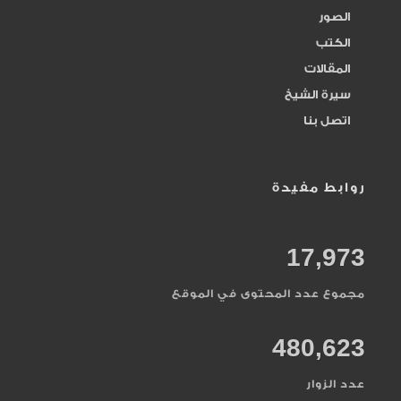
المقدم المؤخر
الصور
284
الكتب
المقسط
164
المقالات
سيرة الشيخ
المنان
161
اتصل بنا
النصر
20
روابط مفيدة
الواحد الأحد
240
17,973
الوارث
73
مجموع عدد المحتوى في الموقع
الوتر
141
480,623
حلقات البصر
45
عدد الزوار