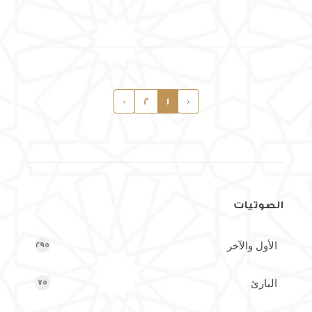
›
2
1
‹
الصوتيات
الأول والآخر
295
البارئ
75