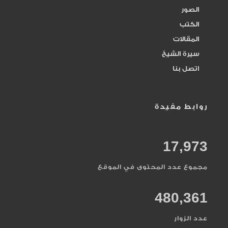
المقدم المؤخر
الصور
284
الكتب
المقسط
164
المقالات
سيرة الشيخ
المنان
161
اتصل بنا
النصر
20
روابط مفيدة
الواحد الأحد
240
17,973
الوارث
73
مجموع عدد المحتوى في الموقع
الوتر
141
480,361
حلقات البصر
45
عدد الزوار