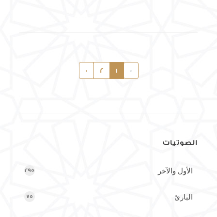
›
2
1
‹
الصوتيات
الأول والآخر
295
البارئ
75