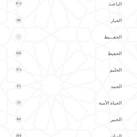
الباعث
306
الجبار
115
الحفـــيظ
0
الحفيظ
418
الحليم
301
الحمد
46
الحياة الأمنة
16
الخبير
95
الديان
177