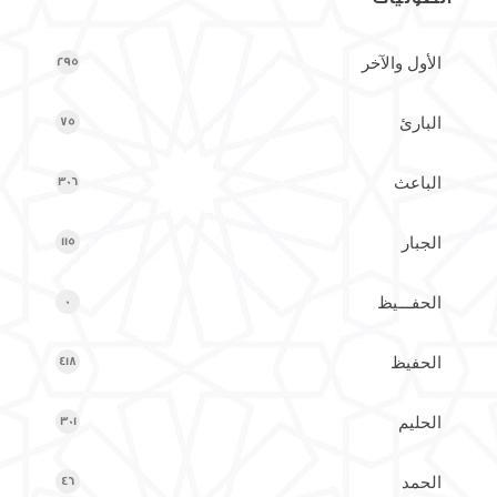
الأول والآخر
295
البارئ
75
الباعث
306
الجبار
115
الحفـــيظ
0
الحفيظ
418
الحليم
301
الحمد
46