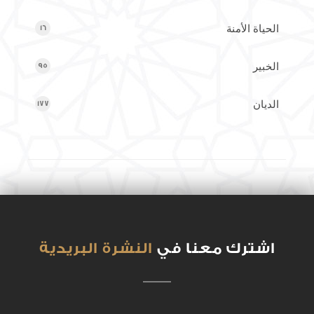
الحياة الأمنة
16
الخبير
95
الديان
177
الرب
121
الرقيب
184
السلام
11
اشترك معنا في
النشرة البريدية
السيد
170
الصوتيات جديدة 11ZS
0