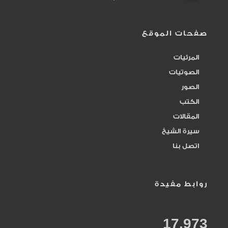
المحصي
242
المصور
83
صفحات الموقع
المرئيات
المعطي
315
الصوتيات
المقدم المؤخر
الصور
284
الكتب
المقسط
164
المقالات
سيرة الشيخ
المنان
161
اتصل بنا
النصر
20
روابط مفيدة
الواحد الأحد
240
17,973
الوارث
73