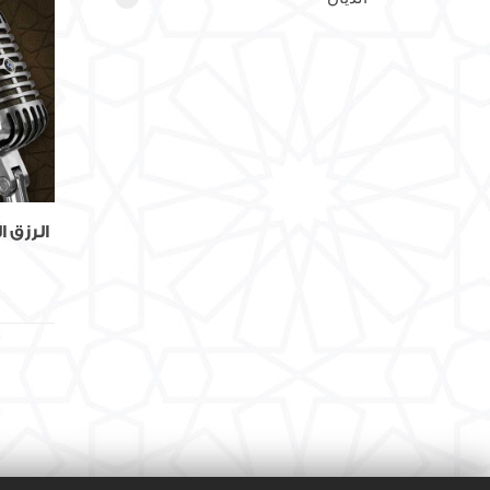
الرب
121
الرقيب
184
السلام
11
الرزق ا
السيد
170
الصوتيات جديدة 11ZS
0
العدل
22
الغني المغني
149
القابض الباسط
112