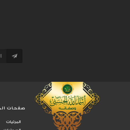
القادر المقتدر القدير
334
القهار القاهر
95
القوي
232
اللقاح والثمرة
107
المتين
219
المحصي
242
المصور
83
صفحات الم
المعطي
315
المرئيات