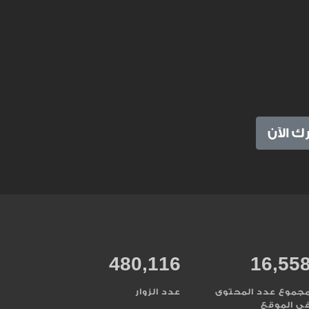
ك الآن
480,116
17,97
جموع عدد المحتوى
عدد الزوار
ي الموقع