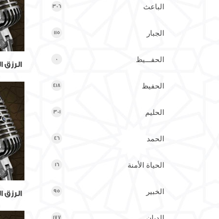
الباعث
306
الجبار
115
الحفـــيظ
0
الرزق ا
الحفيظ
418
الحليم
301
الحمد
46
الحياة الأمنة
16
الخبير
95
الرزق ا
الديان
177