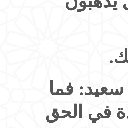
ل يذهبون
ك.
سعيد: فما
ة في الحق