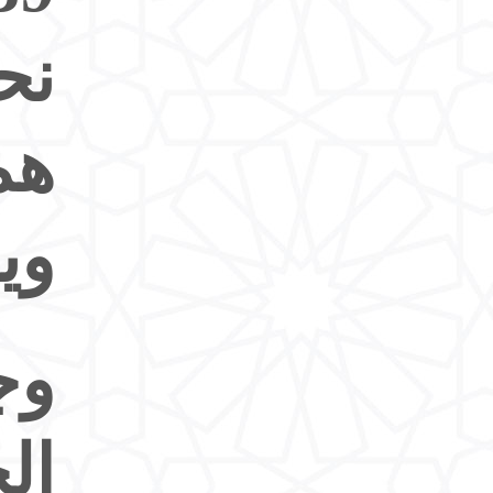
نح
هم
وي
وج
ال