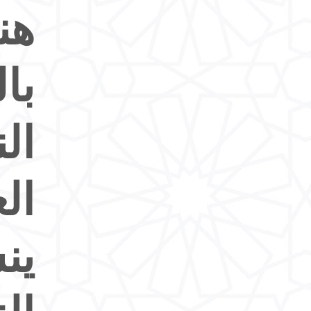
هن
با
ال
الع
ين