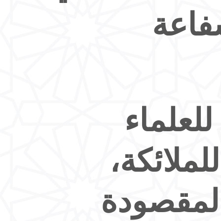
فاعة
لعلماء
لملائكة،
لمقصودة