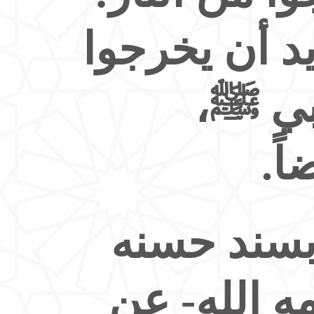
يد أن يخرجوا
نبي ﷺ،
ً.
بسند حسنه
ه الله- عن