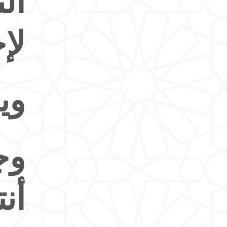
ال
لإ
وي
وج
أن