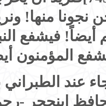
ن نجونا منها! ونر
 أيضاً! فيشفع ال
شفع المؤمنون أيضا
اء عند الطبراني 
حافظ ابنحجر -رحم