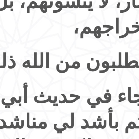
نار، لا ينسونهم، ب
خراجهم،
طلبون من الله ذل
اء في حديث أبي 
تم بأشد لي مناشد