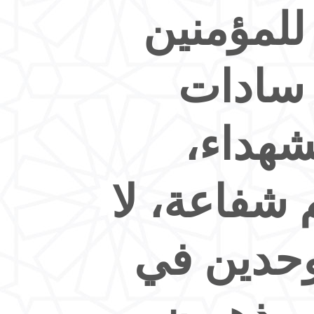
 للمؤمنين
 سادات
لشهداء،
م شفاعة، لا
وحدين في