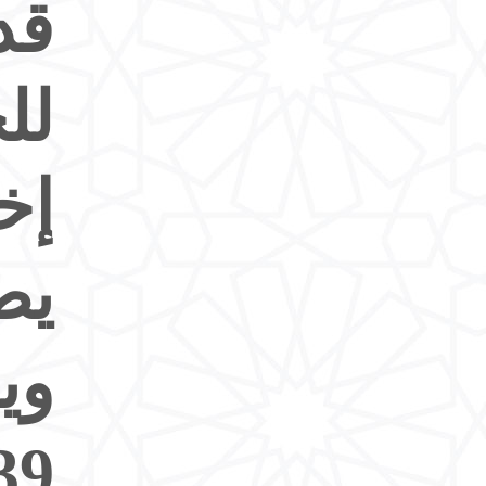
قد
لل
إخو
يص
وي