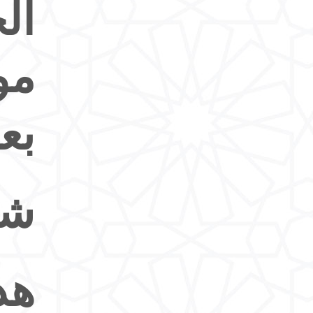
ال
مو
بع
شف
هذ