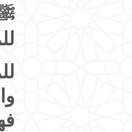
ﷺ،
لل
لل
وا
فه