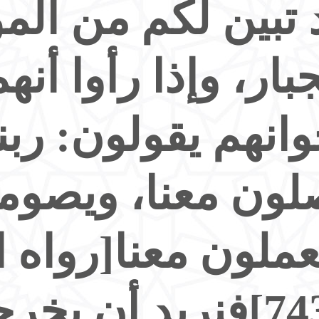
 تبين لكم من الم
جبار، وإذا رأوا أن
انهم يقولون: ربنا 
لون معنا، ويصومو
عملون معنا[رواه ا
7439]فنريد أن يخر