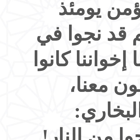
ؤمن يومئذ
هم قد نجوا في
إخواننا كانوا
ن معنا،
لبخاري:
جوا من النار!