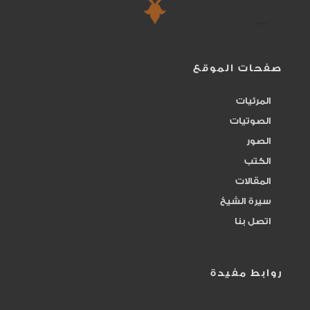
الــــــــــــــــــرب
122
الـــــــــولي
145
صفحات الموقع
المرئيات
القابض الباسط
115
الصوتيات
القادر,المقتدر,القدير
الصور
334
الكتب
القاهر القهــــار
0
المقالات
سيرة الشيخ
القسم التجريبي 2234
0
اتصل بنا
القــــــــــــــــــــــــــوي
231
روابط مفيدة
القــــهار القاهر
95